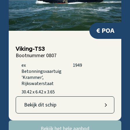
€ POA
Viking-TS3
Bootnummer 0807
ex
1949
Betonningsvaartuig
'Krammer',
Rijkswaterstaat
30.42 x 6.42 x 3.65
Bekijk dit schip
Bekijk het hele aanbod