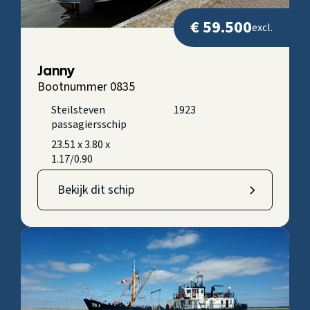
€ 59.500
excl.
Janny
Bootnummer 0835
Steilsteven
1923
passagiersschip
23.51 x 3.80 x
1.17/0.90
Bekijk dit schip