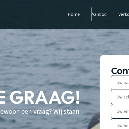
Home
Aanbod
Verk
Con
JE GRAAG!
 gewoon een vraag? Wij staan