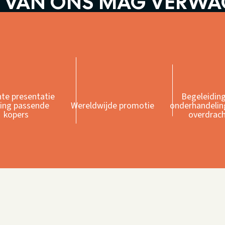
 VAN ONS MAG VERW
hte presentatie
Begeleiding
ting passende
Wereldwijde promotie
onderhandelin
kopers
overdrac