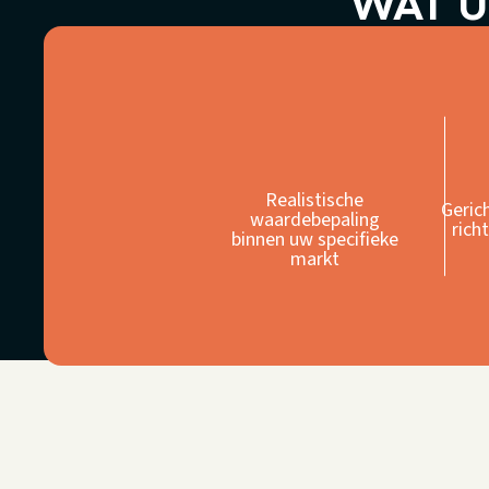
WAT U
Realistische
Geric
waardebepaling
rich
binnen uw specifieke
markt