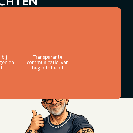
ACHTEN
 bij
Transparante
gen en
communicatie, van
ht
begin tot eind