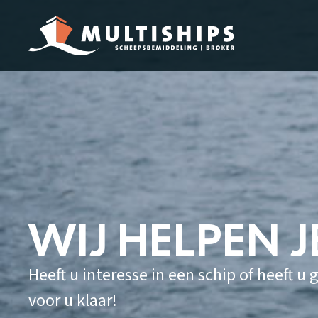
WIJ HELPEN 
Heeft u interesse in een schip of heeft u
voor u klaar!