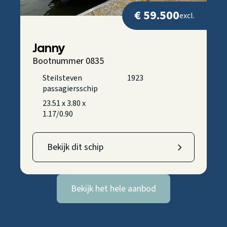
€ 59.500
excl.
Janny
Bootnummer 0835
Steilsteven
1923
passagiersschip
23.51 x 3.80 x
1.17/0.90
Bekijk dit schip
Bekijk het hele aanbod