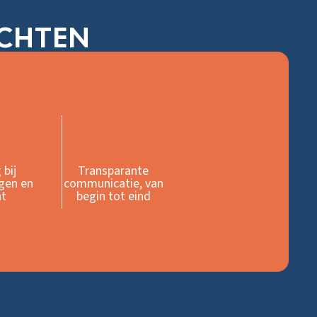
ACHTEN
 bij
Transparante
gen en
communicatie, van
ht
begin tot eind