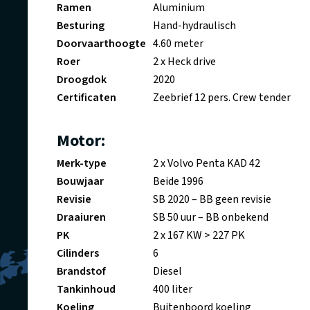
Ramen
Aluminium
Besturing
Hand-hydraulisch
Doorvaarthoogte
4.60 meter
Roer
2 x Heck drive
Droogdok
2020
Certificaten
Zeebrief 12 pers. Crew tender
Motor:
Merk-type
2 x Volvo Penta KAD 42
Bouwjaar
Beide 1996
Revisie
SB 2020 – BB geen revisie
Draaiuren
SB 50 uur – BB onbekend
PK
2 x 167 KW > 227 PK
Cilinders
6
Brandstof
Diesel
Tankinhoud
400 liter
Koeling
Buitenboord koeling