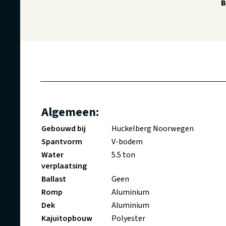
B
Algemeen:
Gebouwd bij
Huckelberg Noorwegen
Spantvorm
V-bodem
Water
5.5 ton
verplaatsing
Ballast
Geen
Romp
Aluminium
Dek
Aluminium
Kajuitopbouw
Polyester