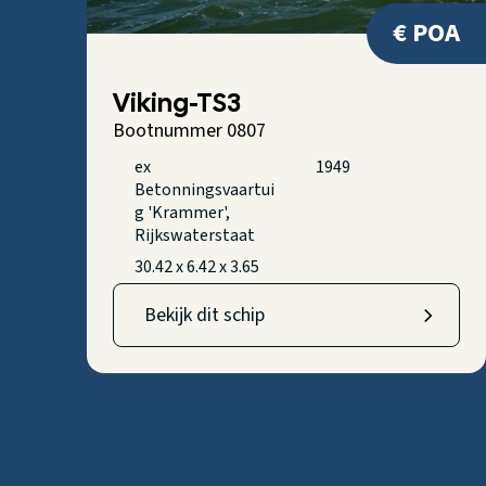
€ POA
Viking-TS3
Bootnummer 0807
ex
1949
Betonningsvaartui
g 'Krammer',
Rijkswaterstaat
30.42 x 6.42 x 3.65
Bekijk dit schip