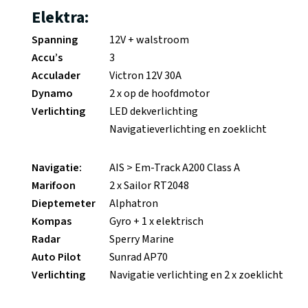
Elektra:
Spanning
12V + walstroom
Accu’s
3
Acculader
Victron 12V 30A
Dynamo
2 x op de hoofdmotor
Verlichting
LED dekverlichting
Navigatieverlichting en zoeklicht
Navigatie:
AIS > Em-Track A200 Class A
Marifoon
2 x Sailor RT2048
Dieptemeter
Alphatron
Kompas
Gyro + 1 x elektrisch
Radar
Sperry Marine
Auto Pilot
Sunrad AP70
Verlichting
Navigatie verlichting en 2 x zoeklicht