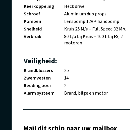
Keerkoppeling
Heck drive
Schroef
Aluminium dup props
Pompen
Lenspomp 12V + handpomp
Snelheid
Kruis 25 M/u – Full Speed 32 M/u
Verbruik
80 L/u bij Kruis – 100 L bij FS, 2
motoren
Veiligheid:
Brandblussers
2 x
Zwemvesten
14
Redding boei
2
Alarm systeem
Brand, bilge en motor
Mail dit schip naar uw mailbox