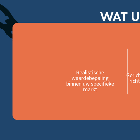
WAT U
Realistische
Geric
waardebepaling
rich
binnen uw specifieke
markt