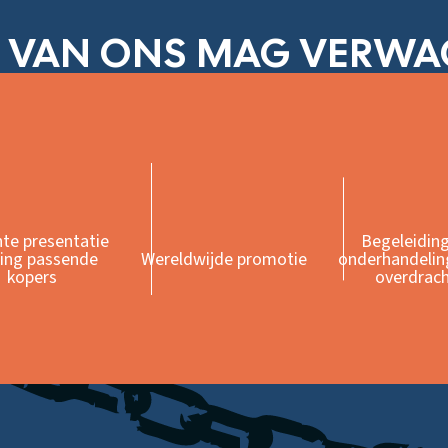
 VAN ONS MAG VERW
hte presentatie
Begeleiding
ting passende
Wereldwijde promotie
onderhandelin
kopers
overdrac