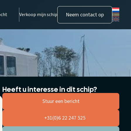
Neem contact op
ocht
Verkoop mijn schip
Heeft u interesse in dit schip?
Stuur een bericht
+31(0)6 22 247 525